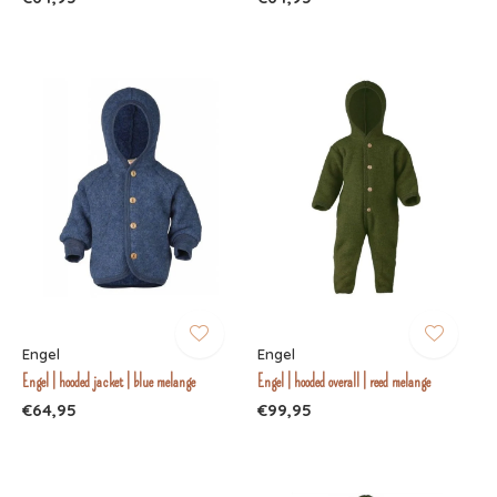
Engel
Engel
Engel | hooded jacket | blue melange
Engel | hooded overall | reed melange
€64,95
€99,95