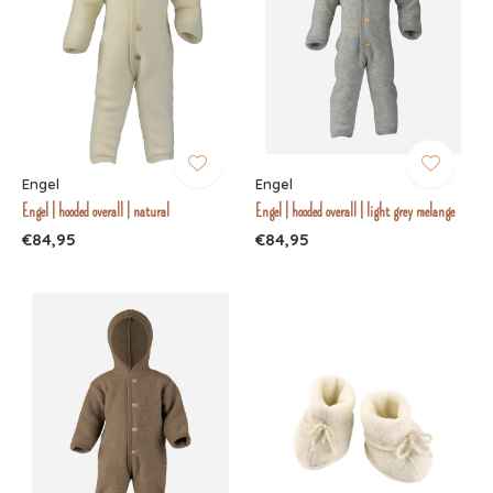
Engel
Engel
Engel | hooded overall | natural
Engel | hooded overall | light grey melange
€84,95
€84,95