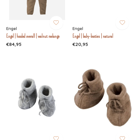
Engel
Engel
Engel | hooded overall | walnut melange
Engel | baby-booties | natural
€84,95
€20,95