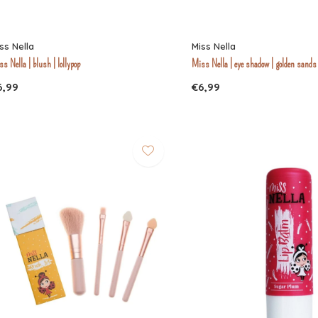
ss Nella
Miss Nella
s Nella | blush | lollypop
Miss Nella | eye shadow | golden sands
6,99
€6,99