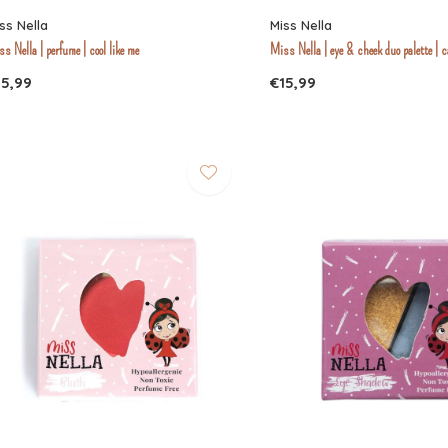
ss Nella
Miss Nella
s Nella | perfume | cool like me
Miss Nella | eye & cheek duo palette | 
15,99
€15,99