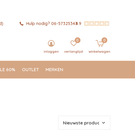
d)
Hulp nodig? 06-57325343
4.9
0
0
inloggen
verlanglijst
winkelwagen
LE 60%
OUTLET
MERKEN