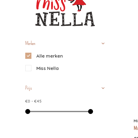
Merken
Alle merken
Miss Nella
Prijs
€0
-
€45
Mi
Mis