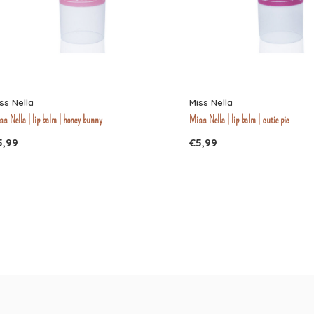
ss Nella
Miss Nella
s Nella | lip balm | honey bunny
Miss Nella | lip balm | cutie pie
5,99
€5,99