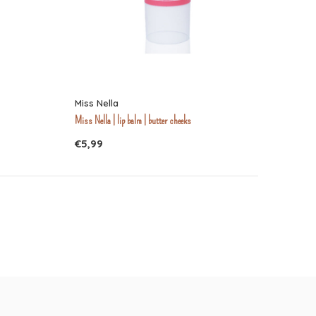
Miss Nella
Miss Nella | lip balm | butter cheeks
€5,99