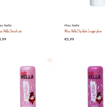
ss Nella
Miss Nella
ss Nella | brush set
Miss Nella | lip balm | sugar plum
8,99
€5,99