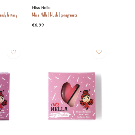
Miss Nella
candy fantasy
Miss Nella | blush | pomegranate
€6,99