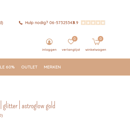
d)
Hulp nodig? 06-57325343
4.9
0
0
inloggen
verlanglijst
winkelwagen
LE 60%
OUTLET
MERKEN
| glitter | astroglow gold
0)