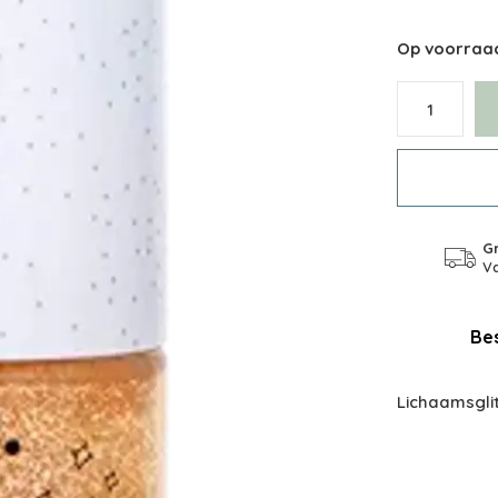
Op voorraa
Gr
Va
Bes
Lichaamsglit