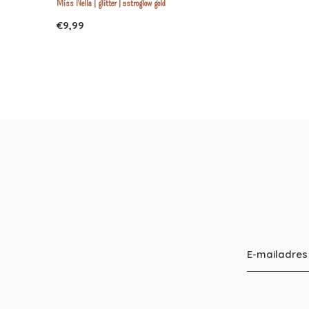
Miss Nella | glitter | astroglow gold
€9,99