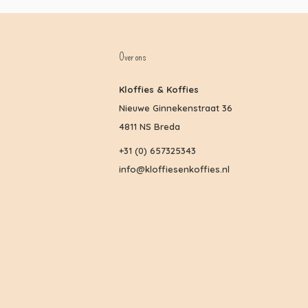
Over ons
Kloffies & Koffies
Nieuwe Ginnekenstraat 36
4811 NS Breda
+31 (0) 657325343
info@kloffiesenkoffies.nl