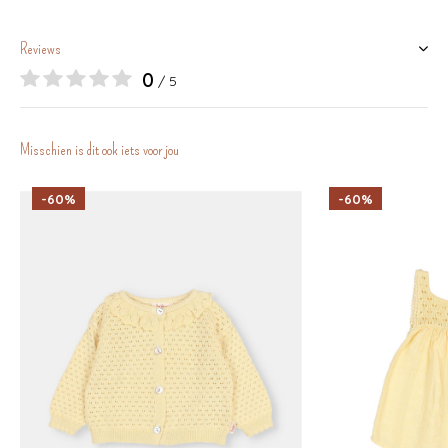
Reviews
0
/ 5
Misschien is dit ook iets voor jou
-60%
-60%