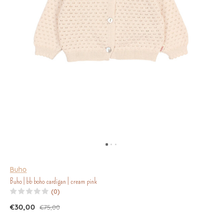
Buho
Buho | bb boho cardigan | cream pink
(0)
€30,00
€75,00