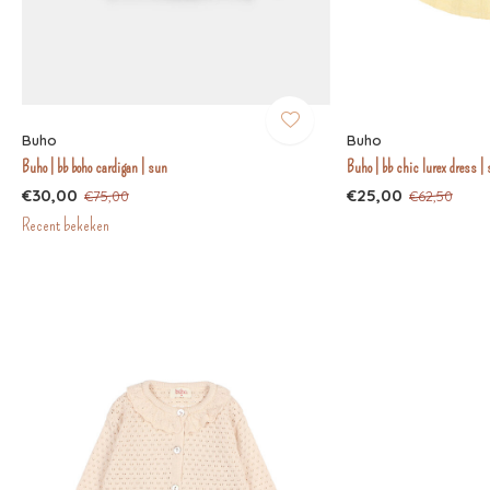
Buho
Buho
Buho | bb boho cardigan | sun
Buho | bb chic lurex dress |
€30,00
€25,00
€75,00
€62,50
Recent bekeken