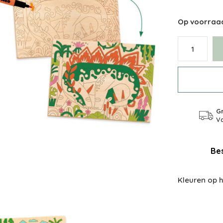
Op voorraa
Gr
Va
Bes
Kleuren op h