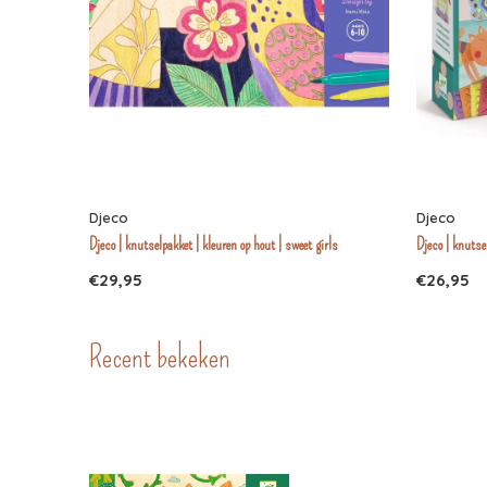
Djeco
Djeco
Djeco | knutselpakket | kleuren op hout | sweet girls
Djeco | knutse
€29,95
€26,95
Recent bekeken