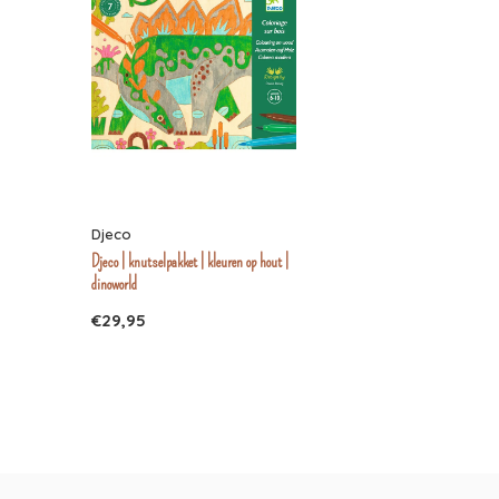
Djeco
Djeco | knutselpakket | kleuren op hout |
dinoworld
€29,95