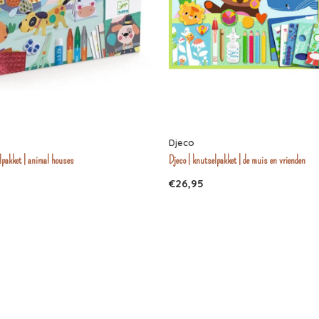
Djeco
lpakket | animal houses
Djeco | knutselpakket | de muis en vrienden
€26,95