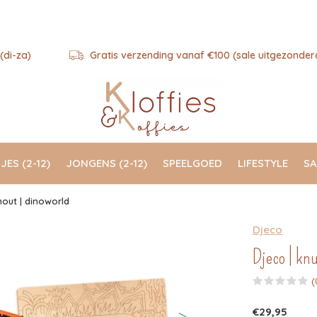
(di-za)
Gratis verzending vanaf €100 (sale uitgezonder
JES (2-12)
JONGENS (2-12)
SPEELGOED
LIFESTYLE
SA
hout | dinoworld
Djeco
Djeco | knu
(
€29,95