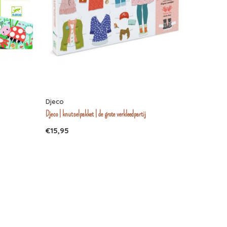
Djeco
Djeco | knutselpakket | de grote verkleedpartij
€15,95