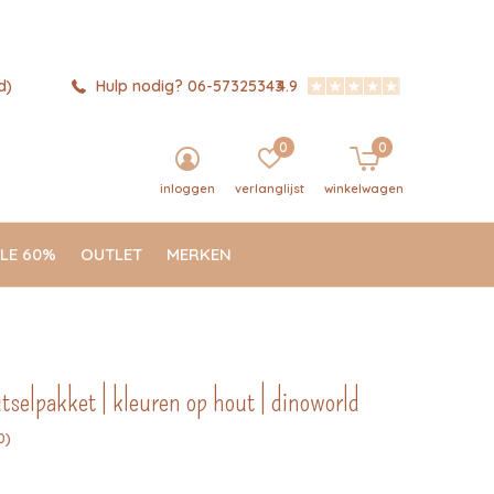
d)
Hulp nodig? 06-57325343
4.9
0
0
inloggen
verlanglijst
winkelwagen
LE 60%
OUTLET
MERKEN
tselpakket | kleuren op hout | dinoworld
0)