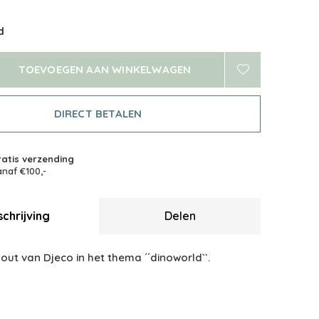
d
TOEVOEGEN AAN WINKELWAGEN
DIRECT BETALEN
atis verzending
naf €100,-
chrijving
Delen
out van Djeco in het thema ´´dinoworld``.