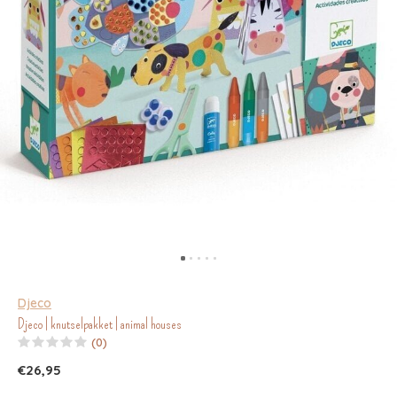
Djeco
Djeco | knutselpakket | animal houses
(0)
€26,95