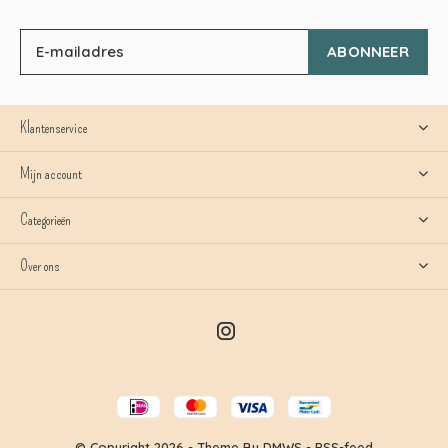
ABONNEER
Klantenservice
Mijn account
Categorieën
Over ons
© Copyright
2026
- Theme By
DMWS
-
RSS-feed