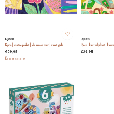
Djeco
Djeco
Djeco | knutselpakket | kleuren op hout | sweet girls
Djeco | knutselpakket | kleure
€29,95
€29,95
Recent bekeken