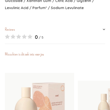
Glucoside / Xanthan Gum / Citric Acid / Glycerin /
Levulinic Acid / Parfum* / Sodium Levulinate
Reviews
0
/ 5
Misschien is dit ook iets voor jou