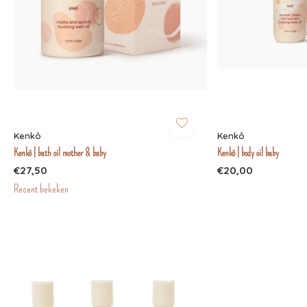
Kenkô
Kenkô
Kenkô | bath oil mother & baby
Kenkô | body oil baby
€27,50
€20,00
Recent bekeken