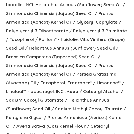
badolie: INCI: Helianthus Annuus (Sunflower) Seed Oil /
Simmondsia Chinensis (Jojoba) Seed Oil / Prunus
Armeniaca (Apricot) Kernel Oil / Glyceryl Caprylate /
Polyglyceryl-3 Diisostearate / Polyglyceryl-3 Palmitate
/ Tocopherol / Parfum* - huidolie: Vitis Vinifera (Grape)
Seed Oil / Helianthus Annuus (Sunflower) Seed Oil /
Brassica Campestris (Rapeseed) Seed Oil /
Simmondsia Chinensis (Jojoba) Seed Oil / Prunus
Armeniaca (Apricot) Kernel Oil / Persea Gratissima
(Avocado) Oil / Tocopherol, Fragrance* / Limonene** /
Linalool** - douchegel: INCI: Aqua / Cetearyl Alcohol /
Sodium Cocoyl Glutamate / Helianthus Annuus
(Sunflower) Seed Oil / Sodium Methyl Cocoyl Taurate /
Pentylene Glycol / Prunus Armeniaca (Apricot) Kernel
Oil / Avena Sativa (Oat) Kernel Flour / Cetearyl