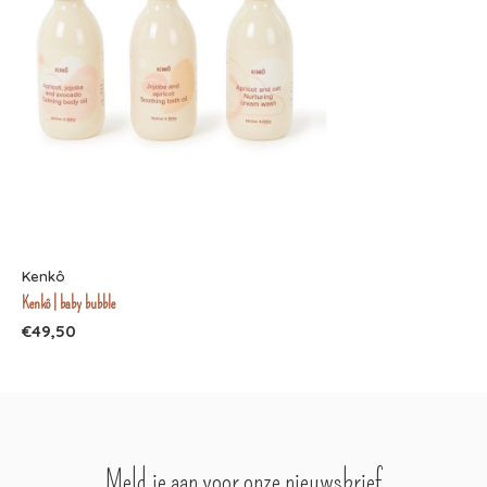
Kenkô
Kenkô | baby bubble
€49,50
Meld je aan voor onze nieuwsbrief