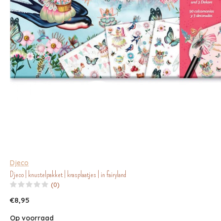
Djeco
Djeco | knustelpakket | krasplaatjes | in fairyland
(0)
€8,95
Op voorraad