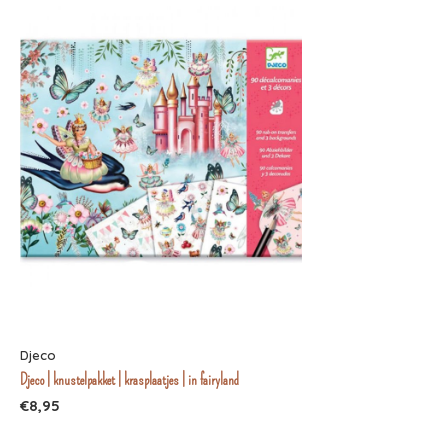
Djeco
Djeco | knustelpakket | krasplaatjes | in fairyland
€8,95