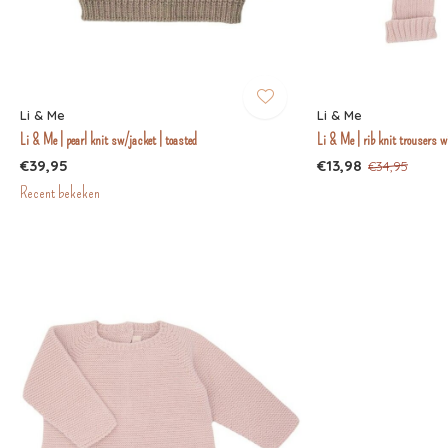
Li & Me
Li & Me
Li & Me | pearl knit sw/jacket | toasted
Li & Me | rib knit trousers wi
€39,95
€13,98
€34,95
Recent bekeken