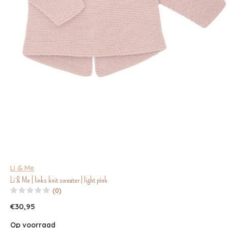
Li & Me
Li & Me | links knit sweater | light pink
(0)
€30,95
Op voorraad