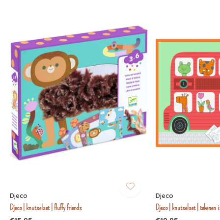
Djeco
Djeco
Djeco | knutselset | fluffy friends
Djeco | knutselset | tekenen 