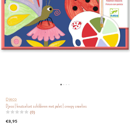
Djeco
Djeco | knutselset schilderen met palet | creepy crawlies
(0)
€8,95