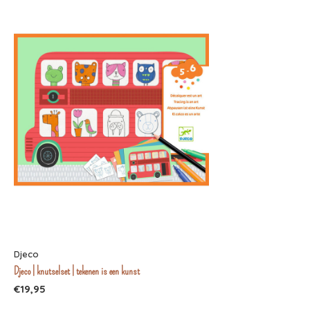
Djeco
Djeco | knutselset | tekenen is een kunst
€19,95