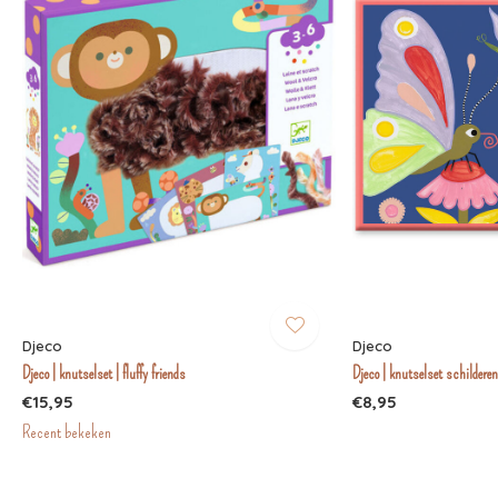
Djeco
Djeco
Djeco | knutselset | fluffy friends
Djeco | knutselset schilderen
€15,95
€8,95
Recent bekeken