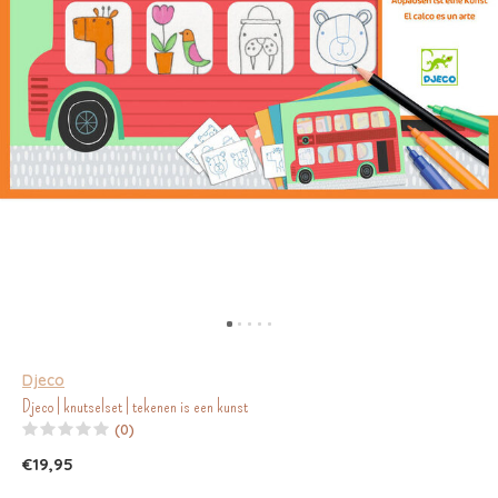
Djeco
Djeco | knutselset | tekenen is een kunst
(0)
€19,95