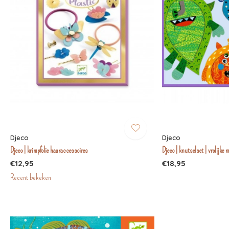
Djeco
Djeco
Djeco | krimpfolie haaraccessoires
Djeco | knutselset | vrolijke
€12,95
€18,95
Recent bekeken