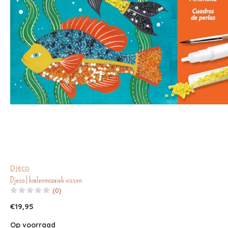
Djeco
Djeco | kralenmozaiek vissen
(0)
€19,95
Op voorraad