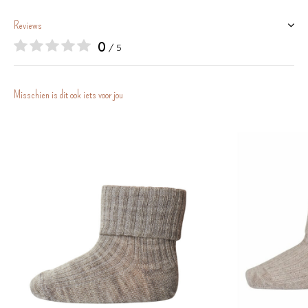
Reviews
0
/ 5
Misschien is dit ook iets voor jou