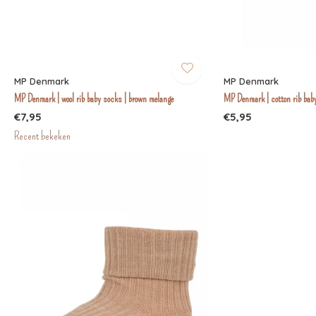
MP Denmark
MP Denmark
MP Denmark | wool rib baby socks | brown melange
MP Denmark | cotton rib baby
€7,95
€5,95
Recent bekeken