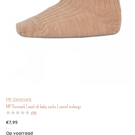
MP Denmark
MP Denmark | wool rib baby socks | camel melange
(0)
€7,95
Op voorraad