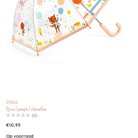
Djeco
Djeco | paraplu | chamallow
(0)
€10,95
Op voorraad