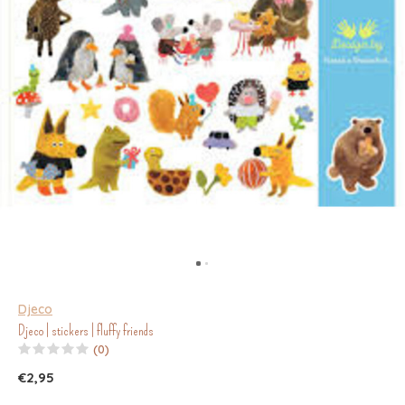
Djeco
Djeco | stickers | fluffy friends
(0)
€2,95