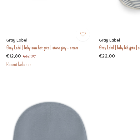
Gray Label
Gray Label
Gray Label | baby sun hat gots | stone grey - cream
Gray Label | baby bib gots | 
€12,80
€22,00
€32,00
Recent bekeken