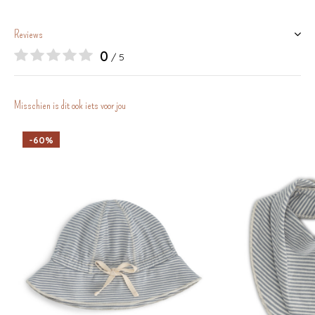
Reviews
0
/ 5
Misschien is dit ook iets voor jou
-60%