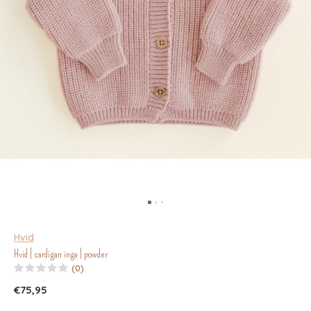
Hvid
Hvid | cardigan inga | powder
(0)
€75,95