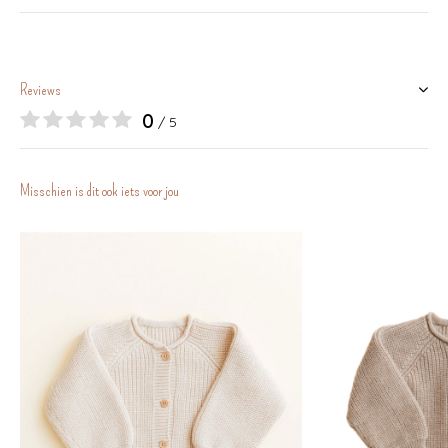
Reviews
0
/ 5
Misschien is dit ook iets voor jou