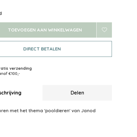
d
TOEVOEGEN AAN WINKELWAGEN
DIRECT BETALEN
atis verzending
naf €100,-
chrijving
Delen
guren met het thema 'pooldieren' van Janod