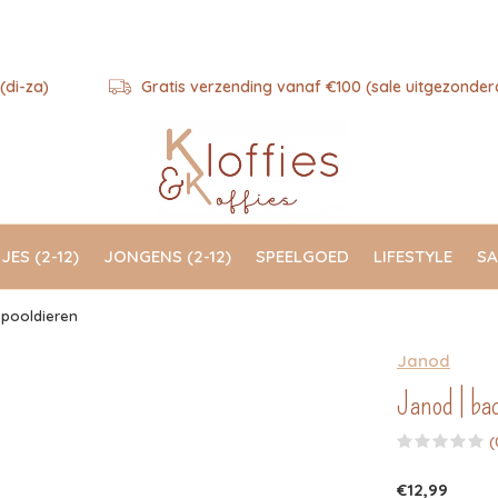
(di-za)
Gratis verzending vanaf €100 (sale uitgezonder
JES (2-12)
JONGENS (2-12)
SPEELGOED
LIFESTYLE
SA
 pooldieren
Janod
Janod | bad
(
€12,99