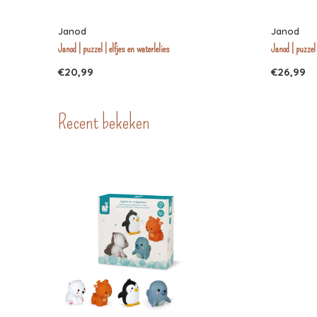
Janod
Janod
Janod | puzzel | elfjes en waterlelies
Janod | puzzel
€20,99
€26,99
Recent bekeken