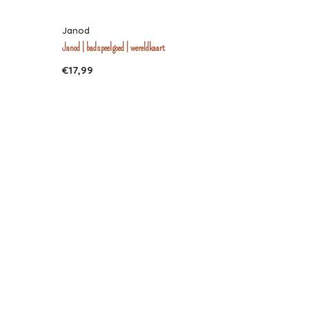
Janod
Janod | badspeelgoed | wereldkaart
€17,99