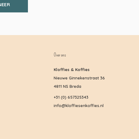
NEER
Over ons
Kloffies & Koffies
Nieuwe Ginnekenstraat 36
4811 NS Breda
+31 (0) 657325343
info@kloffiesenkoffies.nl