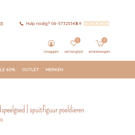
d)
Hulp nodig? 06-57325343
4.9
0
0
inloggen
verlanglijst
winkelwagen
LE 60%
OUTLET
MERKEN
speelgoed | spuitfiguur pooldieren
0)