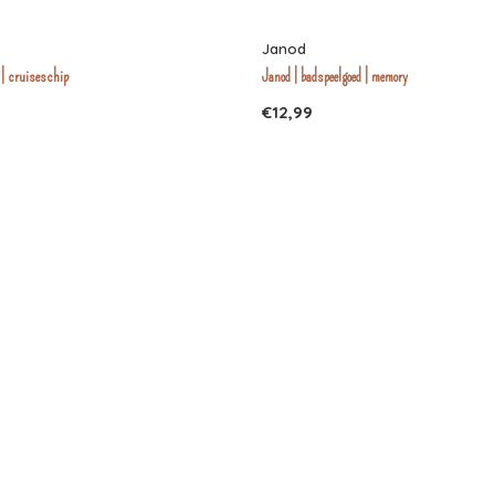
Janod
 | cruiseschip
Janod | badspeelgoed | memory
€12,99