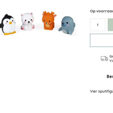
Op voorraa
Gr
Va
Bes
Vier spuitfi