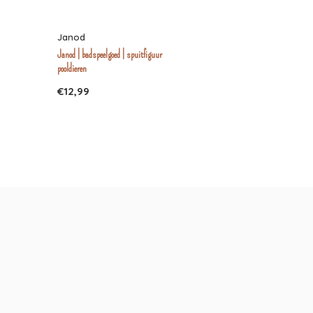
Janod
Janod | badspeelgoed | spuitfiguur
pooldieren
€12,99