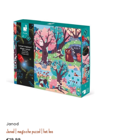
Janod
Janod | magische puzzel | het bos
€19,99