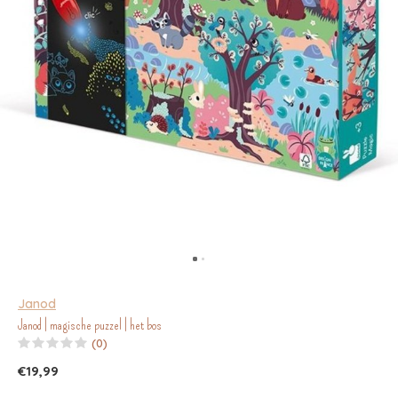
Janod
Janod | magische puzzel | het bos
(0)
€19,99