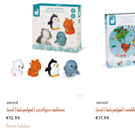
Janod
Janod
Janod | badspeelgoed | spuitfiguur pooldieren
Janod | badspeelgoed | wereld
€12,99
€17,99
Recent bekeken