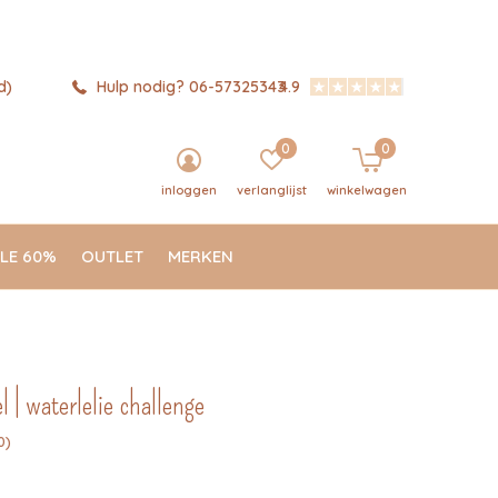
d)
Hulp nodig? 06-57325343
4.9
0
0
inloggen
verlanglijst
winkelwagen
LE 60%
OUTLET
MERKEN
l | waterlelie challenge
0)