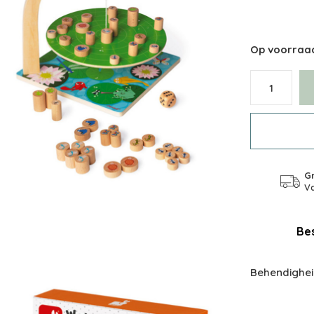
Op voorraa
Gr
Va
Bes
Behendighei