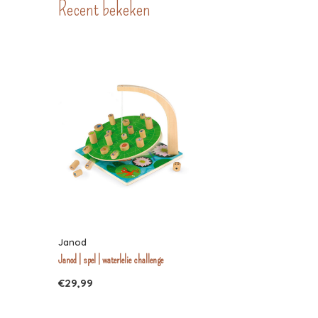
Recent bekeken
Janod
Janod | spel | waterlelie challenge
€29,99