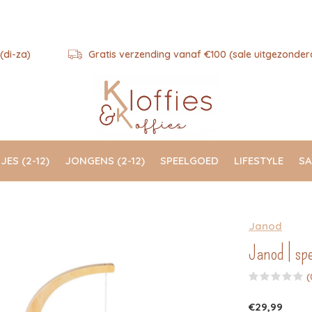
(di-za)
Gratis verzending vanaf €100 (sale uitgezonder
JES (2-12)
JONGENS (2-12)
SPEELGOED
LIFESTYLE
SA
Janod
Janod | spe
(
€29,99