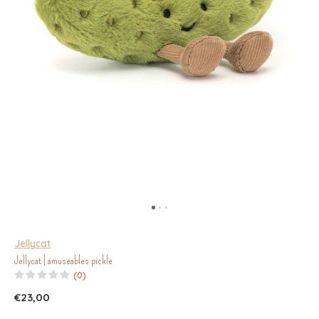
Jellycat
Jellycat | amuseables pickle
(0)
€23,00