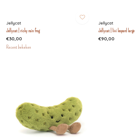
Jellycat
Jellycat
Jellycat | ricky rain frog
Jellycat | livi leopard large
€30,00
€90,00
Recent bekeken