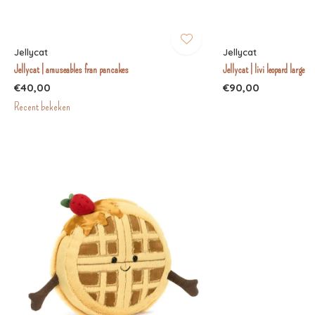
Jellycat
Jellycat
Jellycat | amuseables fran pancakes
Jellycat | livi leopard large
€40,00
€90,00
Recent bekeken