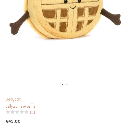
Jellycat
Jellycat | rene waffle
(0)
€45,00