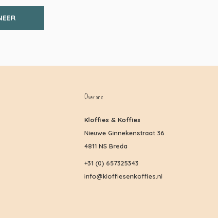
NEER
Over ons
Kloffies & Koffies
Nieuwe Ginnekenstraat 36
4811 NS Breda
+31 (0) 657325343
info@kloffiesenkoffies.nl