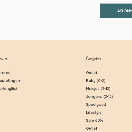
ABON
count
Categorieën
treren
Outlet
bestellingen
Baby (0-2)
erlanglijst
Meisjes (2-12)
Jongens (2-12)
Speelgoed
Lifestyle
Sale 60%
Outlet