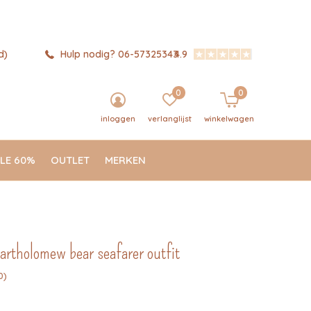
d)
Hulp nodig? 06-57325343
4.9
0
0
inloggen
verlanglijst
winkelwagen
LE 60%
OUTLET
MERKEN
bartholomew bear seafarer outfit
0)