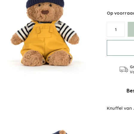
Op voorraa
Gr
Va
Bes
Knuffel van 