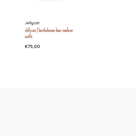
Jellycat
Jellycat | bartholomew bear seafarer
outfit
€75,00