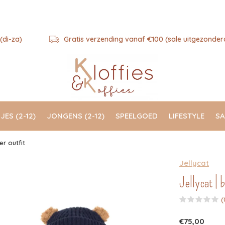
(di-za)
Gratis verzending vanaf €100 (sale uitgezonder
JES (2-12)
JONGENS (2-12)
SPEELGOED
LIFESTYLE
SA
r outfit
Jellycat
Jellycat | 
(
€75,00