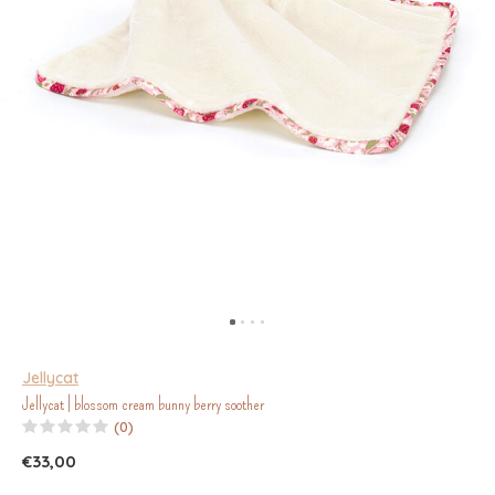
Jellycat
Jellycat | blossom cream bunny berry soother
(0)
€33,00