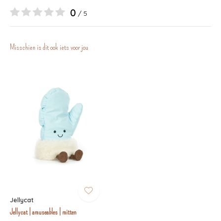
0
/ 5
Misschien is dit ook iets voor jou
Jellycat
Jellycat | amuseables | mitten