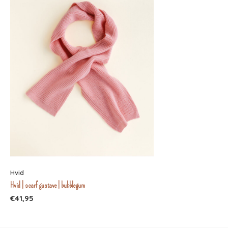
Hvid
Hvid | scarf gustave | bubblegum
€41,95