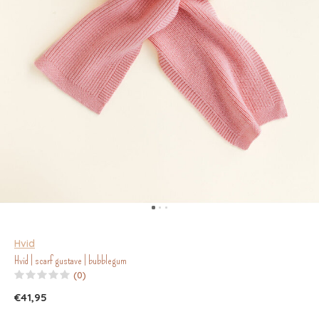
Hvid
Hvid | scarf gustave | bubblegum
(0)
€41,95