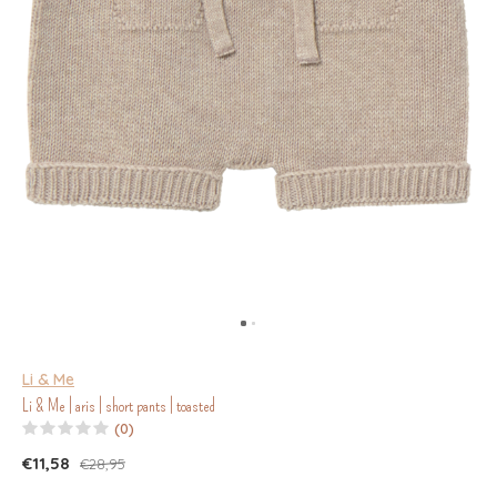
Li & Me
Li & Me | aris | short pants | toasted
(0)
€11,58
€28,95