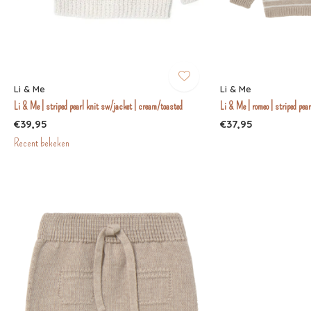
Li & Me
Li & Me
Li & Me | striped pearl knit sw/jacket | cream/toasted
Li & Me | romeo | striped pea
€39,95
€37,95
Recent bekeken