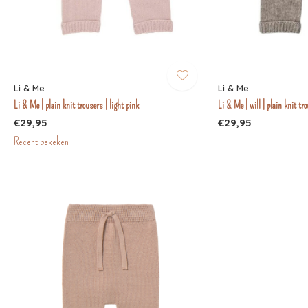
Li & Me
Li & Me
Li & Me | plain knit trousers | light pink
Li & Me | will | plain knit tr
€29,95
€29,95
Recent bekeken