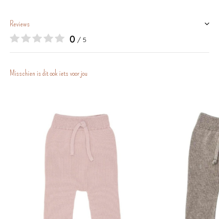
Reviews
0
/ 5
Misschien is dit ook iets voor jou