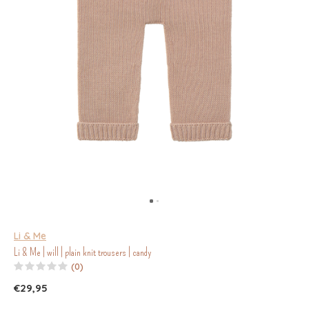
Li & Me
Li & Me | will | plain knit trousers | candy
(0)
€29,95