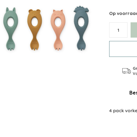
Op voorraa
Gr
Va
Bes
4 pack vorke