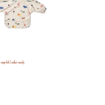
e cape bib | safari sandy