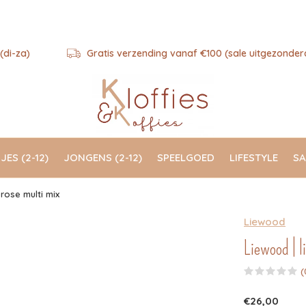
(di-za)
Gratis verzending vanaf €100 (sale uitgezonder
JES (2-12)
JONGENS (2-12)
SPEELGOED
LIFESTYLE
SA
 rose multi mix
Liewood
Liewood | l
(
€26,00