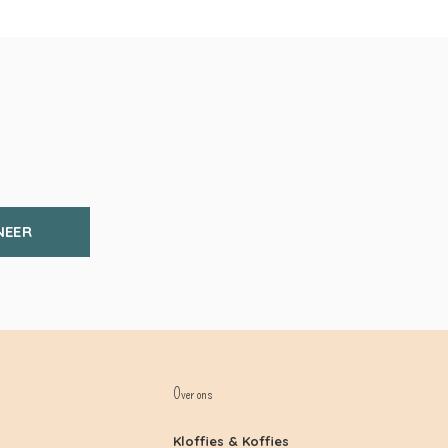
NEER
Over ons
Kloffies & Koffies