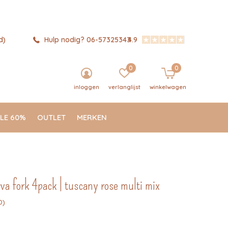
d)
Hulp nodig? 06-57325343
4.9
0
0
inloggen
verlanglijst
winkelwagen
LE 60%
OUTLET
MERKEN
iva fork 4pack | tuscany rose multi mix
0)