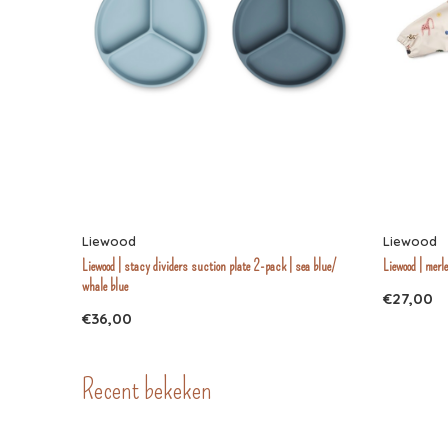
Liewood
Liewood
Liewood | stacy dividers suction plate 2-pack | sea blue/
Liewood | merl
whale blue
€27,00
€36,00
Recent bekeken