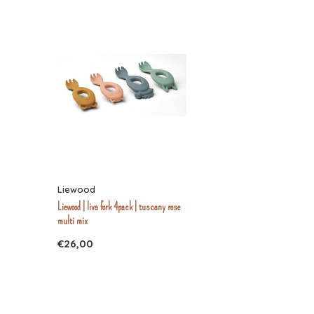
Liewood
Liewood | liva fork 4pack | tuscany rose
multi mix
€26,00