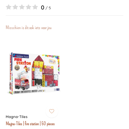
0
/ 5
Misschien is dit ook iets voor jou
Magna-Tiles
Magna-Tiles | fire station | 50 pieces