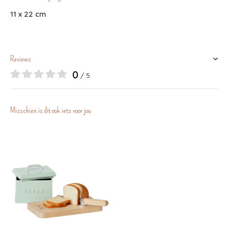
11 x 22 cm
Reviews
0
/ 5
Misschien is dit ook iets voor jou