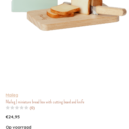
Maileg
Maileg | miniature bread box with cutting board and knife
(0)
€24,95
Op voorraad