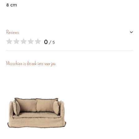
8 cm
Reviews
0
/ 5
Misschien is dit ook iets voor jou