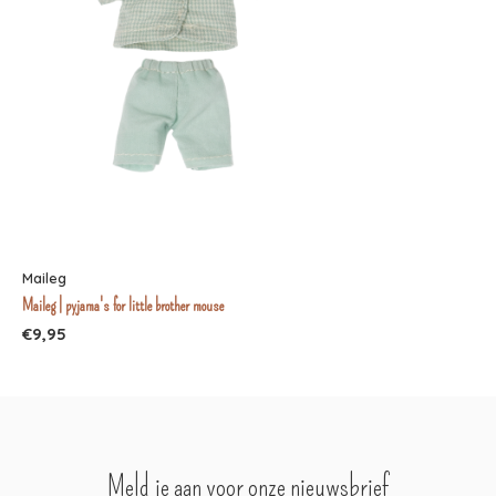
Maileg
Maileg | pyjama's for little brother mouse
€9,95
Meld je aan voor onze nieuwsbrief