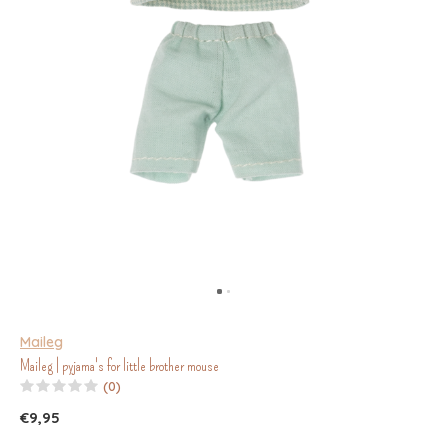
Maileg
Maileg | pyjama's for little brother mouse
(0)
€9,95