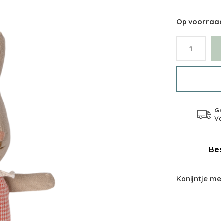
Op voorraa
Gr
Va
Bes
Konijntje me