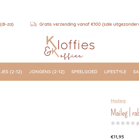
(di-za)
Gratis verzending vanaf €100 (sale uitgezonder
JES (2-12)
JONGENS (2-12)
SPEELGOED
LIFESTYLE
SA
Maileg
Maileg | ra
(
€11,95