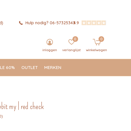
d)
Hulp nodig? 06-57325343
4.9
0
0
inloggen
verlanglijst
winkelwagen
LE 60%
OUTLET
MERKEN
bbit my | red check
0)