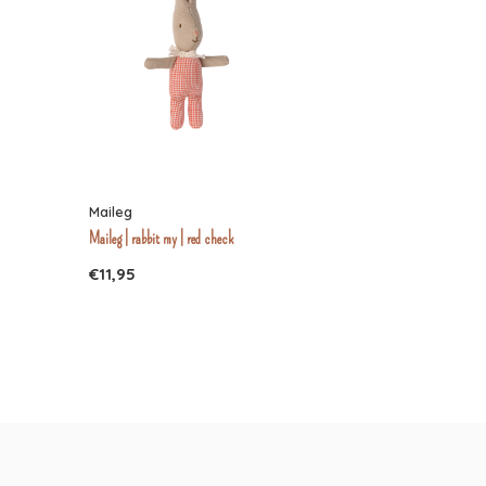
Maileg
Maileg | rabbit my | red check
€11,95