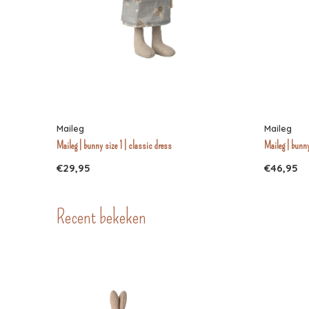
Maileg
Maileg
Maileg | bunny size 1 | classic dress
Maileg | bunny
€29,95
€46,95
Recent bekeken