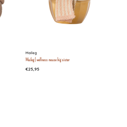
Maileg
Maileg | wellness mouse big sister
€25,95