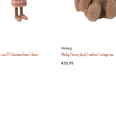
Maileg
 size 3 | chocolate brown | dress
Maileg | bunny plush | medium | vintage rose
€33,95