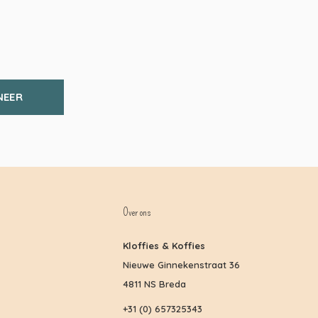
NEER
Over ons
Kloffies & Koffies
Nieuwe Ginnekenstraat 36
4811 NS Breda
+31 (0) 657325343