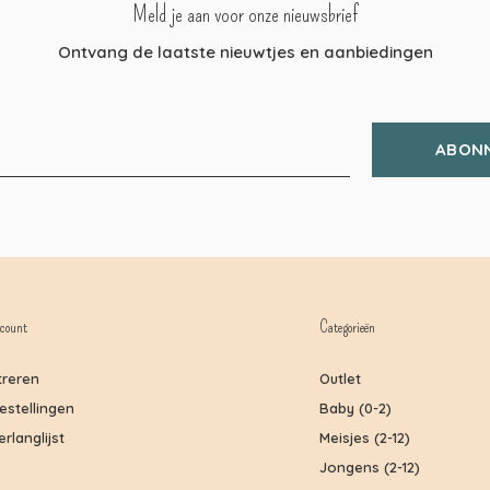
Meld je aan voor onze nieuwsbrief
Ontvang de laatste nieuwtjes en aanbiedingen
ABON
count
Categorieën
treren
Outlet
bestellingen
Baby (0-2)
erlanglijst
Meisjes (2-12)
Jongens (2-12)