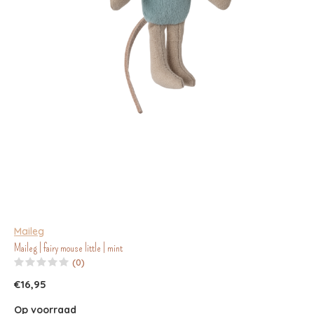
Maileg
Maileg | fairy mouse little | mint
(0)
€16,95
Op voorraad