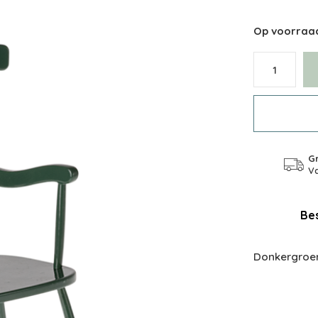
Op voorraa
Gr
Va
Bes
Donkergroen