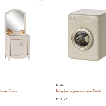
Maileg
dresser off white
Maileg | washing machine mouse off white
€24,95