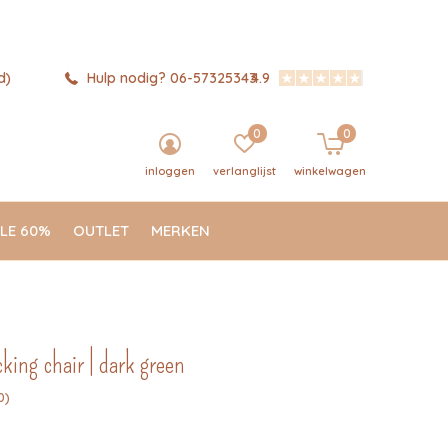
d)
Hulp nodig? 06-57325343
4.9
0
0
inloggen
verlanglijst
winkelwagen
LE 60%
OUTLET
MERKEN
cking chair | dark green
0)