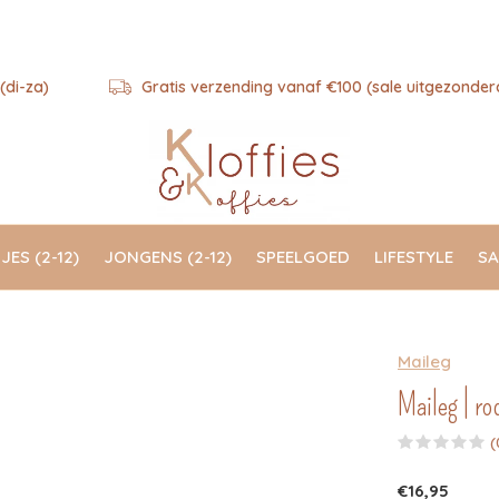
(di-za)
Gratis verzending vanaf €100 (sale uitgezonder
JES (2-12)
JONGENS (2-12)
SPEELGOED
LIFESTYLE
SA
Maileg
Maileg | ro
(
€16,95