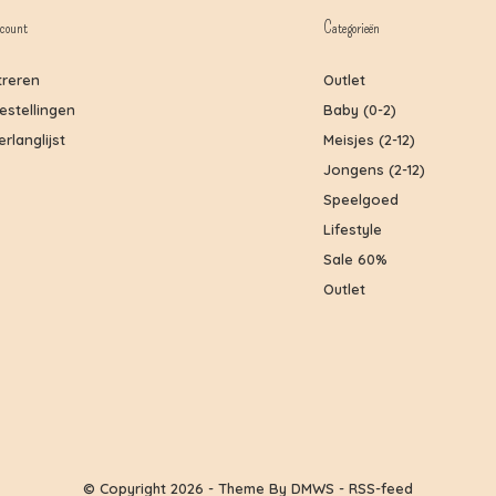
count
Categorieën
treren
Outlet
bestellingen
Baby (0-2)
erlanglijst
Meisjes (2-12)
Jongens (2-12)
Speelgoed
Lifestyle
Sale 60%
Outlet
© Copyright
2026
- Theme By
DMWS
-
RSS-feed