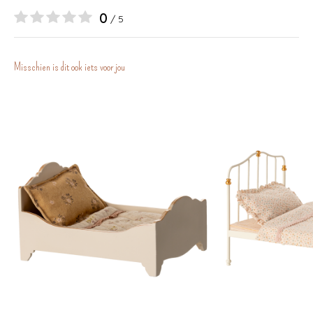
0
/ 5
Misschien is dit ook iets voor jou