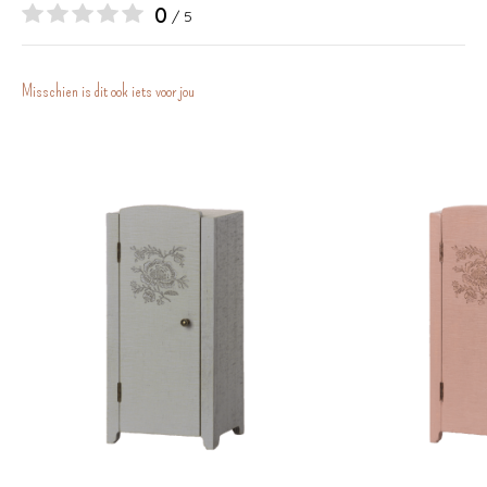
0
/ 5
Misschien is dit ook iets voor jou