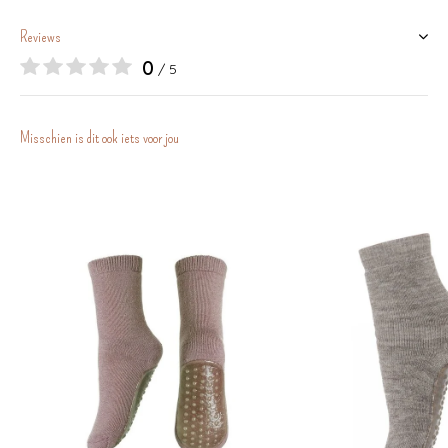
Reviews
0
/ 5
Misschien is dit ook iets voor jou