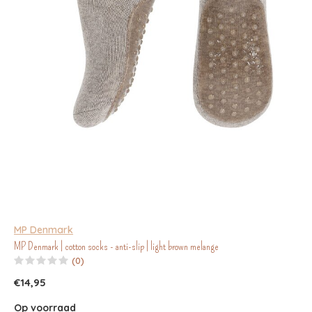
MP Denmark
MP Denmark | cotton socks - anti-slip | light brown melange
(0)
€14,95
Op voorraad