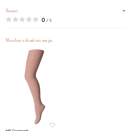
Reviews
0
/ 5
Misschien is dit ook iets voor jou
MP Denmark