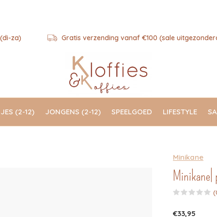
(di-za)
Gratis verzending vanaf €100 (sale uitgezonder
JES (2-12)
JONGENS (2-12)
SPEELGOED
LIFESTYLE
SA
Minikane
Minikane| 
(
€33,95