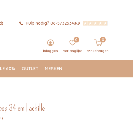
d)
Hulp nodig? 06-57325343
4.9
0
0
inloggen
verlanglijst
winkelwagen
LE 60%
OUTLET
MERKEN
pop 34 cm | achille
0)