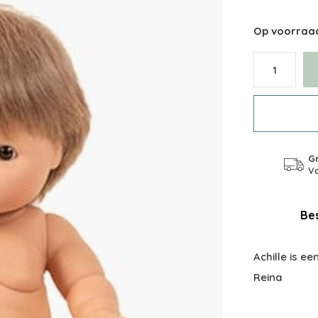
Op voorraa
Gr
Va
Bes
Achille is e
Reina