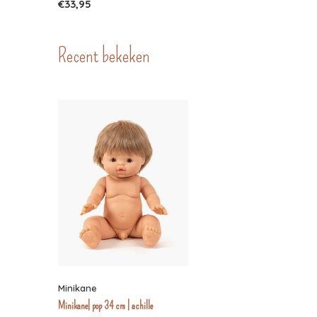
€33,95
Recent bekeken
Minikane
Minikane| pop 34 cm | achille