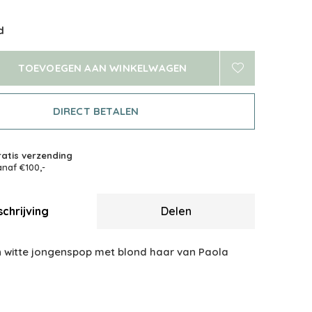
d
TOEVOEGEN AAN WINKELWAGEN
DIRECT BETALEN
atis verzending
naf €100,-
chrijving
Delen
en witte jongenspop met blond haar van Paola