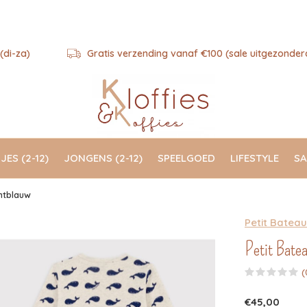
(di-za)
Gratis verzending vanaf €100 (sale uitgezonder
JES (2-12)
JONGENS (2-12)
SPEELGOED
LIFESTYLE
SA
chtblauw
Petit Bateau
Petit Batea
(
€45,00