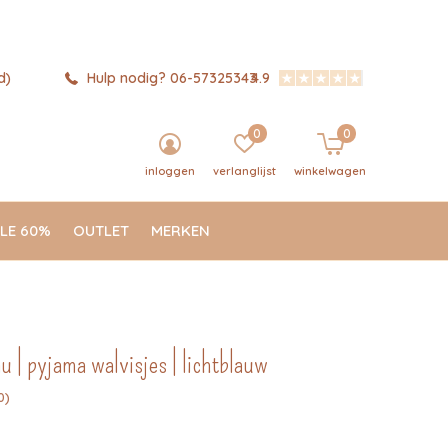
d)
Hulp nodig? 06-57325343
4.9
0
0
inloggen
verlanglijst
winkelwagen
LE 60%
OUTLET
MERKEN
u | pyjama walvisjes | lichtblauw
0)