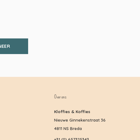
NEER
Over ons
Kloffies & Koffies
Nieuwe Ginnekenstraat 36
4811 NS Breda
+31 (0) 657325343