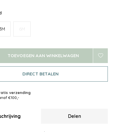
d
3M
6M
TOEVOEGEN AAN WINKELWAGEN
DIRECT BETALEN
atis verzending
naf €100,-
chrijving
Delen