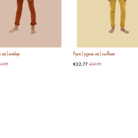
 set | antelope
Pyami | pyjama set | sunflower
€22,77
37,95
€37,95