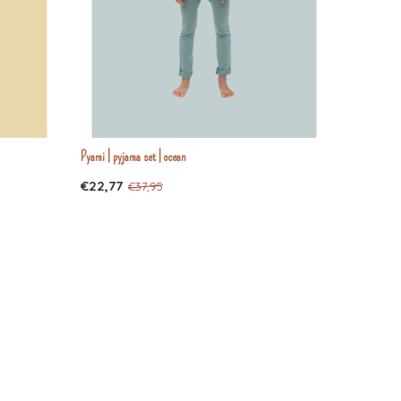
Pyami | pyjama set | ocean
€22,77
€37,95