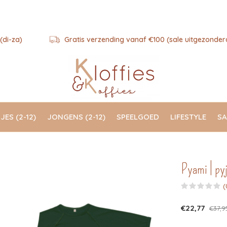
(di-za)
Gratis verzending vanaf €100 (sale uitgezonder
JES (2-12)
JONGENS (2-12)
SPEELGOED
LIFESTYLE
SA
Pyami | py
(
€22,77
€37,9