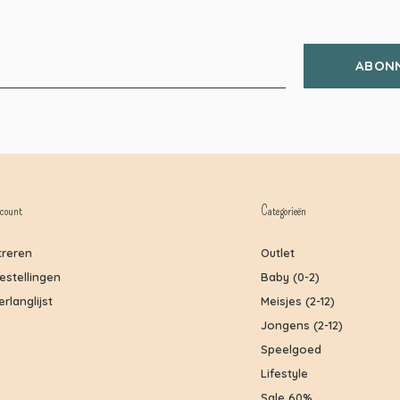
ABON
count
Categorieën
treren
Outlet
bestellingen
Baby (0-2)
erlanglijst
Meisjes (2-12)
Jongens (2-12)
Speelgoed
Lifestyle
Sale 60%