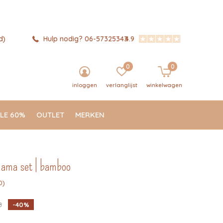
d)
Hulp nodig? 06-57325343
4.9
0
0
inloggen
verlanglijst
winkelwagen
LE 60%
OUTLET
MERKEN
jama set | bamboo
0)
5
-40%