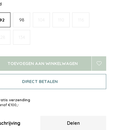
d
92
98
104
110
116
128
134
TOEVOEGEN AAN WINKELWAGEN
DIRECT BETALEN
atis verzending
naf €100,-
chrijving
Delen