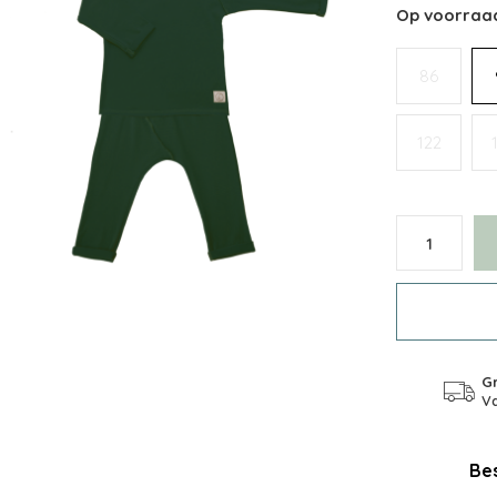
Op voorraa
86
122
Gr
Va
Bes