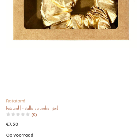
Ratatam!
Ratatam! | metallic scrunchie | gold
(0)
€7,50
Op voorraad