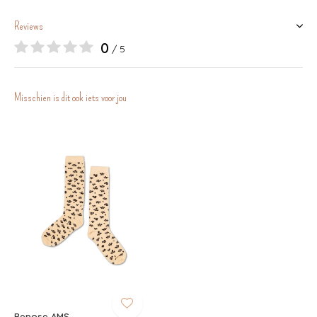
Reviews
0
/ 5
Misschien is dit ook iets voor jou
Repose AMS