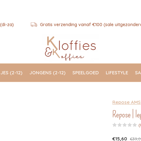
(di-za)
Gratis verzending vanaf €100 (sale uitgezonder
JES (2-12)
JONGENS (2-12)
SPEELGOED
LIFESTYLE
SA
Repose AMS
Repose | le
(
€15,60
€39,0