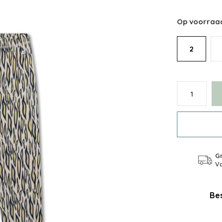
Op voorraa
2
Gr
Va
Bes