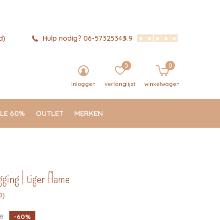
d)
Hulp nodig? 06-57325343
4.9
0
0
inloggen
verlanglijst
winkelwagen
LE 60%
OUTLET
MERKEN
gging | tiger flame
0)
0
-60%