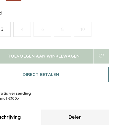
d
3
4
6
8
10
TOEVOEGEN AAN WINKELWAGEN
DIRECT BETALEN
atis verzending
naf €100,-
chrijving
Delen