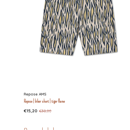
Repose AMS
Repose | biker short | tiger flame
€15,20
€38,00