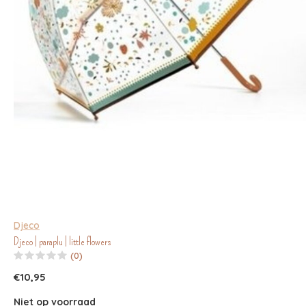
Djeco
Djeco | paraplu | little flowers
(0)
€10,95
Niet op voorraad