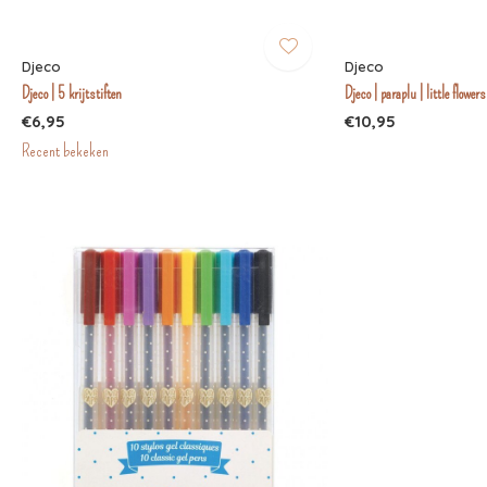
Djeco
Djeco
Djeco | 5 krijtstiften
Djeco | paraplu | little flowers
€6,95
€10,95
Recent bekeken