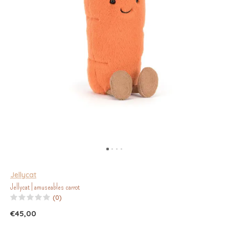
Jellycat
Jellycat | amuseables carrot
(0)
€45,00