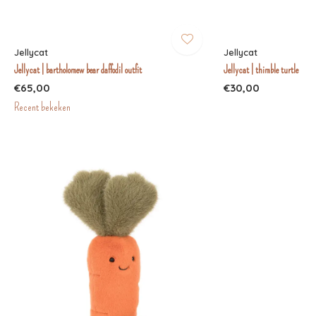
Jellycat
Jellycat
Jellycat | bartholomew bear daffodil outfit
Jellycat | thimble turtle
€65,00
€30,00
Recent bekeken