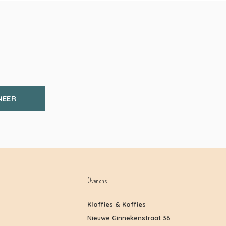
NEER
Over ons
Kloffies & Koffies
Nieuwe Ginnekenstraat 36