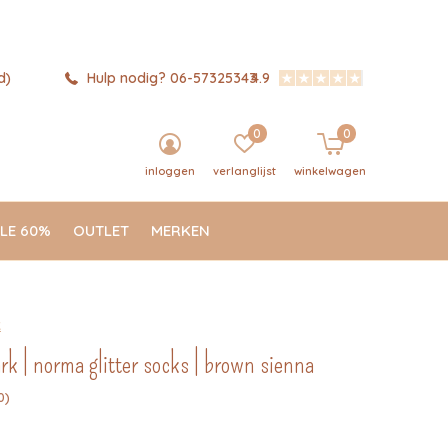
d)
Hulp nodig? 06-57325343
4.9
0
0
inloggen
verlanglijst
winkelwagen
LE 60%
OUTLET
MERKEN
k
 | norma glitter socks | brown sienna
0)