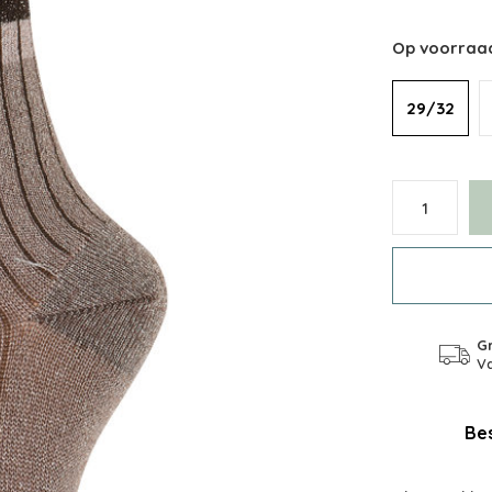
Op voorraa
29/32
Gr
Va
Bes