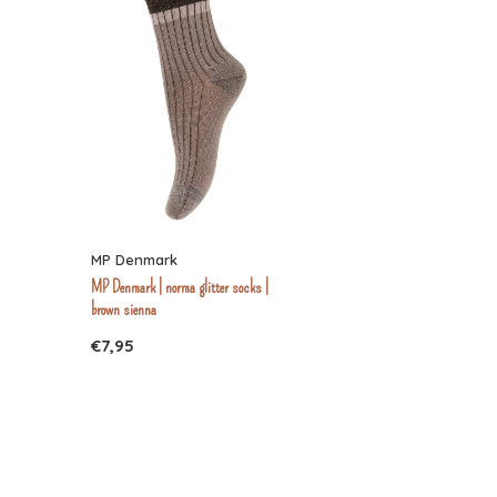
MP Denmark
MP Denmark | norma glitter socks |
brown sienna
€7,95