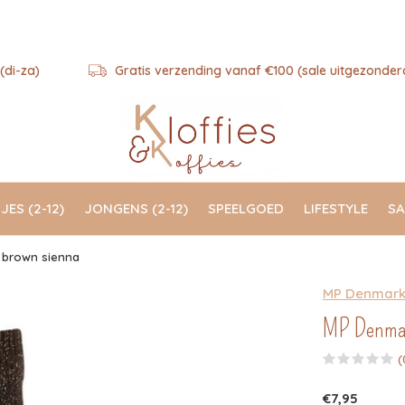
(di-za)
Gratis verzending vanaf €100 (sale uitgezonder
JES (2-12)
JONGENS (2-12)
SPEELGOED
LIFESTYLE
SA
| brown sienna
MP Denmar
MP Denmark
(
€7,95