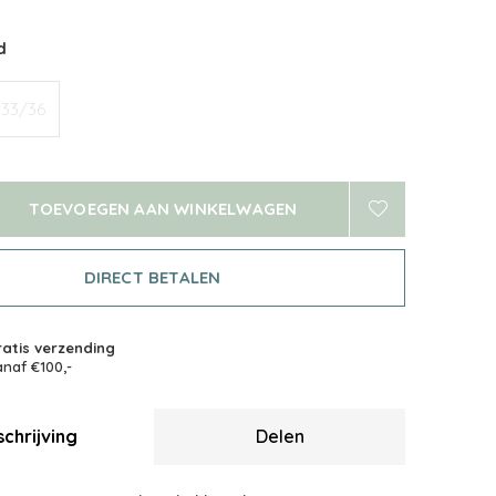
d
33/36
TOEVOEGEN AAN WINKELWAGEN
DIRECT BETALEN
atis verzending
naf €100,-
chrijving
Delen