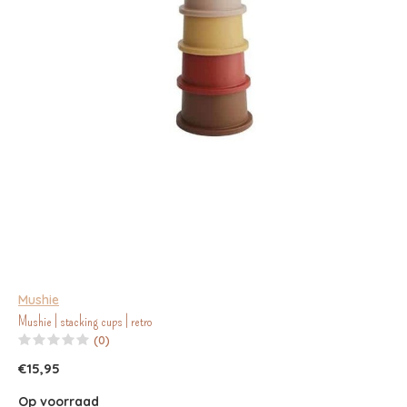
Mushie
Mushie | stacking cups | retro
(0)
€15,95
Op voorraad